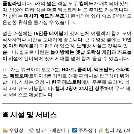
풀빌라
입니다. 5개의 넓은 객실 모두
킹베드
가 배치되어 있으
며, 인원에 따라 싱글·더블 엑스트라 베드 추가도 가능합니다.
각 방에는
마사지 베드와 욕조
가 완비되어 있어 숙소 안에서도
온전한 휴식을 즐기실 수 있습니다.
넓은 거실에는
16인용 테이블
이 있어 단체 여행객이 함께 모여
식사하거나 시간을 보내기에 좋습니다. 큰 수영장 옆에는
10인
용 야외 테이블
이 마련되어 있으며,
노래방 시설
도 갖춰져 있
습니다. 별도로 마련된
놀이방에는 옛날 오락실 게임과 카드놀
이 시설
이 완비되어 있어 세대를 넘어 함께 즐길 수 있습니다.
LG 가든 워크까지 도보 3분,
H마트, 졸리비, 맥도날드, 스타벅
스, 메트로마트
까지 5분 거리로 생활 편의시설 접근성이 뛰어
납니다. 식사는 요청 시
한국 레스토랑
에서 주문해 드리며, 석
식 바비큐도 가능합니다.
헬퍼 2명이 24시간 상주
하며 무료 세
탁 서비스도 제공합니다.
🛎 시설 및 서비스
수영장 |
발코니·베란다 |
주차장 |
헬퍼 2명 (24