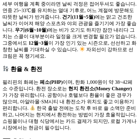
세부 여행을 계획 중이라면 날씨 걱정은 접어두셔도 좋습니다.
연중 25~33℃를 유지하는 열대 기후로, 어느 계절에 방문해도
따뜻한 날씨가 반겨줍니다.
건기(11월~5월)
에는 맑고 건조한
날씨가 이어져 해양 스포츠와 야외 관광을 즐기기에 가장 좋습
니다.
우기(6월~10월)
에는 비가 오기도 하지만 잠깐 내리다 그
치는 스콜이 대부분이라 일정을 크게 변경할 필요가 없습니다.
그중에서도
12월~3월
이 가장 인기 있는 시즌으로, 선선하고 화
창한 날씨를 기대하실 수 있습니다.
자외선이 강하므로 선
크림은 꼭 챙기세요.
환율 & 환전
필리핀의 화폐는
페소(PHP)
이며, 한화 1,000원이 약 38~42페
소 수준입니다. 환전 장소로는
현지 환전소(Money Changer)
가 가장 유리합니다. 공항이나 호텔보다 환율이 좋은 경우가
많으며, 아얄라몰·SM시티 내 환전소가 위치도 좋고 이용하기
편리합니다.
한국 출발 전에는 도착 후 바로 쓸 소액만 준비
하고, 나머지는 현지에서 환전하는 방법이 가장 효율적입니다.
쇼핑몰이나 대형 식당에서는 카드 결제가 되지만, 로컬 가게나
시장에서는 현금이 필수입니다.