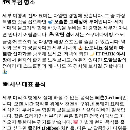
🗺 추천 명소
세부 여행의 진짜 묘미는 다양한 경험에 있습니다. 그 중 가장
특별한 것을 꼽으라면
오슬롭 고래상어 투어
입니다. 세계
최대의 물고기와 함께 바닷속을 누비는 이 경험은 세부가 아니
면 만나기 어렵습니다.
🏝 막탄 섬
에서는 스쿠버다이빙·스노
클링·제트스키 등 다양한 해양 스포츠를 즐길 수 있습니다. 역
사와 문화가 궁금하다면 세부 시내의
산토니뇨 성당
과
마
젤란 십자가
를 방문해 보세요. 저녁이 되면
IT PARK 야시
장
에서 현지의 활기를 느껴보시고, 여유가 있다면
모알보알
의
정어리 떼 스노클링과 캐녀닝도 꼭 경험해 보시길 권합니다!
🍽 세부 대표 음식
세부 미식 여행에서 절대 빠질 수 없는 음식은
레촌(Lechon)
입
니다. 오랜 시간 장작불 위에서 천천히 구워낸 통돼지 요리로,
바삭하게 부서지는 껍질과 보들보들한 속살의 대비가 일품입
니다. 같은 요리지만 세부의 레촌은 필리핀 전국 어디서도 따
라오지 못한다는 평가를 받습니다.
가볍게 현지 음식을 즐
기고 싶다면
졸리비(Jollibee)
치킨을, 더운 날 달콤하게 더위를