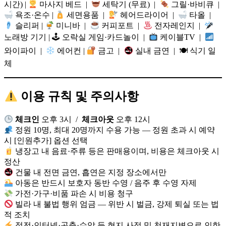
시간) |
마사지 베드 |
세탁기 (무료) |
그릴·바비큐 |
욕조·온수 |
세면용품 |
헤어드라이어 |
타올 |
슬리퍼 |
미니바 |
커피포트 |
전자레인지 |
노래방 기기 | 🕹 오락실 게임·카드놀이 |
케이블TV |
와이파이 |
에어컨 |
금고 |
실내 금연 | 🍽 식기 일
체
이용 규칙 및 주의사항
체크인
오후 3시 /
체크아웃
오후 12시
정원 10명, 최대 20명까지 수용 가능 — 정원 초과 시 예약
시 [인원추가] 옵션 선택
냉장고 내 음료·주류 등은 판매용이며, 비용은 체크아웃 시
정산
건물 내 전면 금연, 흡연은 지정 장소에서만
아동은 반드시 보호자 동반 수영 / 음주 후 수영 자제
가전·가구·비품 파손 시 비용 청구
빌라 내 불법 행위 엄금 — 위반 시 벌금, 강제 퇴실 또는 법
적 조치
정전·인터넷·곤충·수압 등 현지 사정 및 천재지변으로 인한