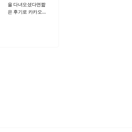
을 다녀오셨다면짧
은 후기로 카카오톡
기프티콘3만 포인트
를 받을 수 있어요!풀
빌라 예약하고, 여행
즐기고,후기 남기면
카카오톡 기프티콘
까지 —여행의 즐거
움에…